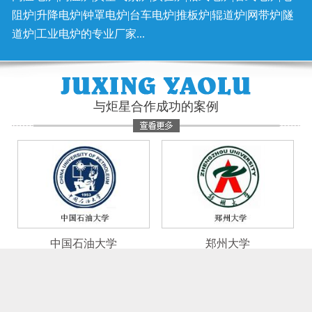
阻炉|升降电炉|钟罩电炉|台车电炉|推板炉|辊道炉|网带炉|隧
道炉|工业电炉的专业厂家...
与炬星合作成功的案例
中国石油大学
郑州大学