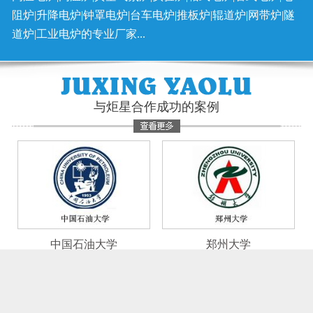
阻炉|升降电炉|钟罩电炉|台车电炉|推板炉|辊道炉|网带炉|隧
道炉|工业电炉的专业厂家...
与炬星合作成功的案例
中国石油大学
郑州大学