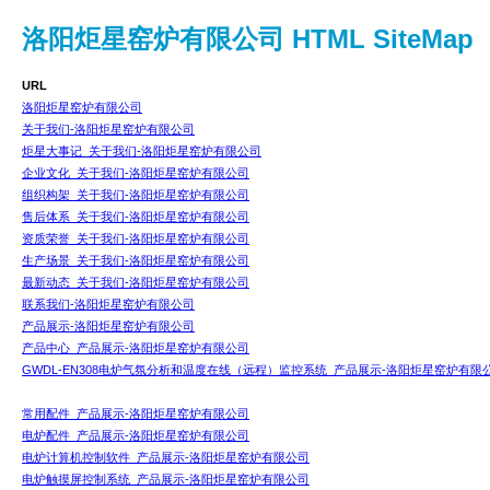
洛阳炬星窑炉有限公司 HTML SiteMap
URL
洛阳炬星窑炉有限公司
关于我们-洛阳炬星窑炉有限公司
炬星大事记_关于我们-洛阳炬星窑炉有限公司
企业文化_关于我们-洛阳炬星窑炉有限公司
组织构架_关于我们-洛阳炬星窑炉有限公司
售后体系_关于我们-洛阳炬星窑炉有限公司
资质荣誉_关于我们-洛阳炬星窑炉有限公司
生产场景_关于我们-洛阳炬星窑炉有限公司
最新动态_关于我们-洛阳炬星窑炉有限公司
联系我们-洛阳炬星窑炉有限公司
产品展示-洛阳炬星窑炉有限公司
产品中心_产品展示-洛阳炬星窑炉有限公司
GWDL-EN308电炉气氛分析和温度在线（远程）监控系统_产品展示-洛阳炬星窑炉有限
常用配件_产品展示-洛阳炬星窑炉有限公司
电炉配件_产品展示-洛阳炬星窑炉有限公司
电炉计算机控制软件_产品展示-洛阳炬星窑炉有限公司
电炉触摸屏控制系统_产品展示-洛阳炬星窑炉有限公司