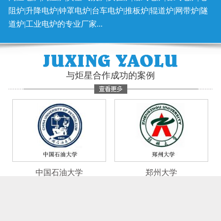
阻炉|升降电炉|钟罩电炉|台车电炉|推板炉|辊道炉|网带炉|隧
道炉|工业电炉的专业厂家...
与炬星合作成功的案例
中国石油大学
郑州大学