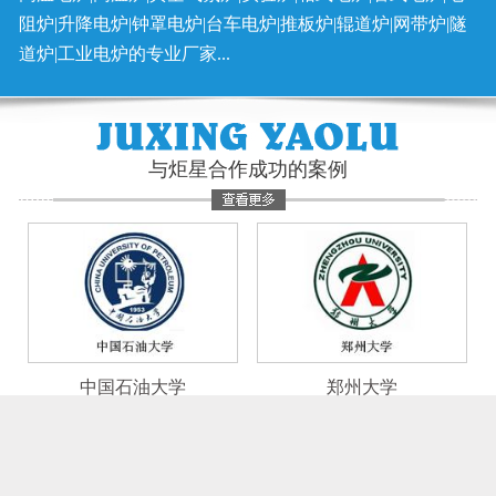
阻炉|升降电炉|钟罩电炉|台车电炉|推板炉|辊道炉|网带炉|隧
道炉|工业电炉的专业厂家...
与炬星合作成功的案例
中国石油大学
郑州大学